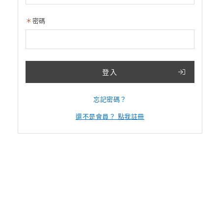
密碼
登入
忘記密碼？
還不是會員？ 點我註冊