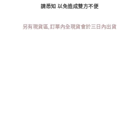
請悉知 以免造成雙方不便
另有現貨區,訂單內全現貨會於三日內出貨
根據消費者保護法
若有需要退貨.瑕疵 請於七日鑑賞期內至官方line提出
超過七天鑑賞期，不予後續處理
超過七天執意退貨，未來永不服務
請維護自己權益
收到務必檢查商品，謝謝
賣場皆有販售陸製/正韓商品
陸製商品七天鑑賞期服務
正韓商品商品開頭皆為『FIZZI』