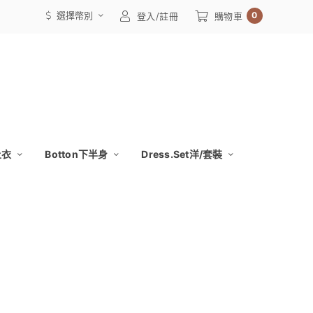
選擇幣別
0
登入/註冊
購物車
上衣
Botton下半身
Dress.Set洋/套裝