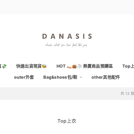
💸
快速出貨現貨🐝
HOT 👡👜🧦 熱賣商品預購區
Top
outer外套
Bag&shoes包/鞋
other其他配件
共 13
Top上衣