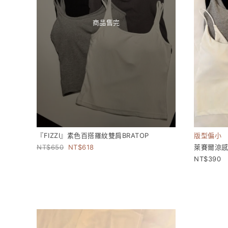
商品售完
『FIZZI』素色百搭羅紋雙肩BRATOP
版型偏小
650
618
萊賽爾涼感
390