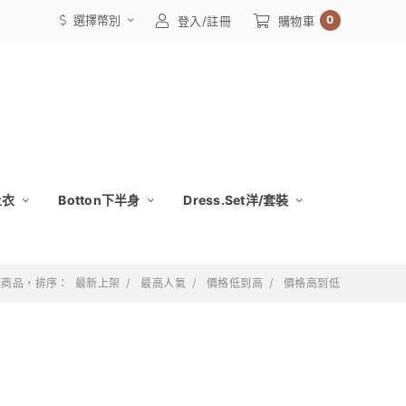
選擇幣別
0
登入/註冊
購物車
上衣
Botton下半身
Dress.Set洋/套裝
 個商品，排序：
最新上架
最高人氣
價格低到高
價格高到低