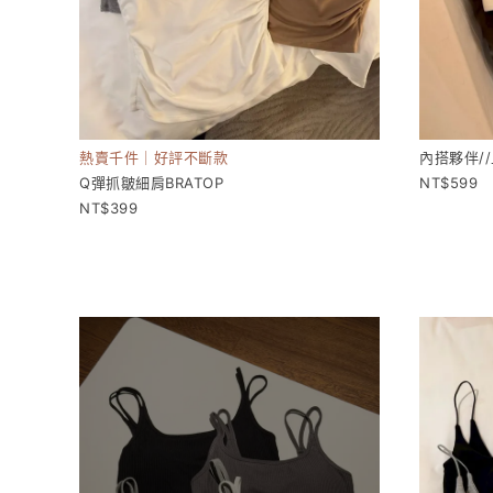
熱賣千件｜好評不斷款
內搭夥伴/
Q彈抓皺細肩BRATOP
599
399