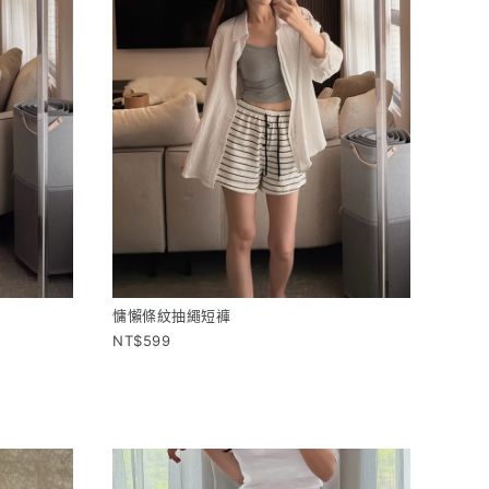
慵懶條紋抽繩短褲
599