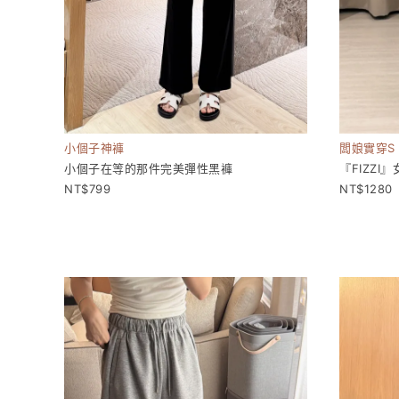
小個子神褲
闆娘實穿S
小個子在等的那件完美彈性黑褲
『FIZZI
799
1280