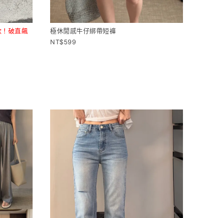
賣款！破直飆
極休閒感牛仔綁帶短褲
599