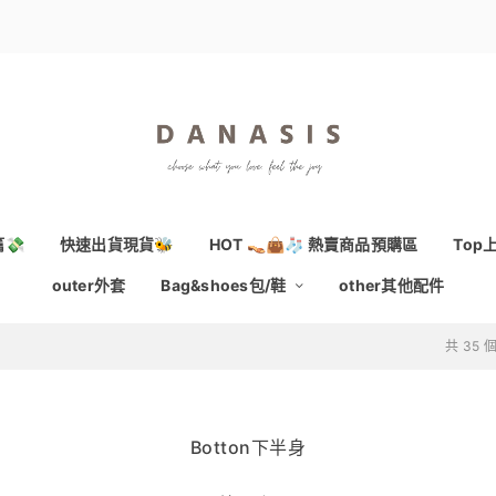
💸
快速出貨現貨🐝
HOT 👡👜🧦 熱賣商品預購區
Top
outer外套
Bag&shoes包/鞋
other其他配件
共 35
Botton下半身