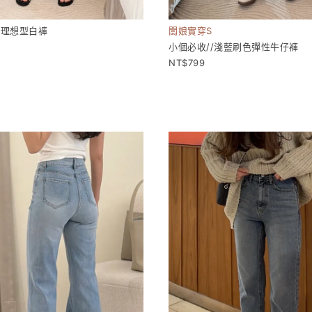
感理想型白褲
闆娘實穿S
小個必收//淺藍刷色彈性牛仔褲
799