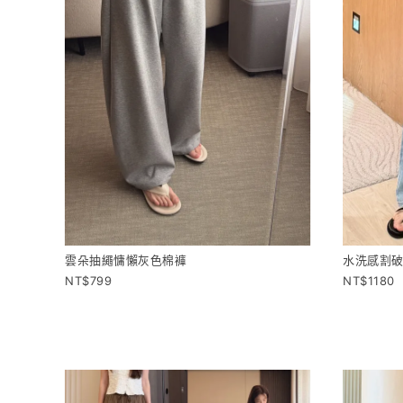
雲朵抽繩慵懶灰色棉褲
水洗感割
799
1180