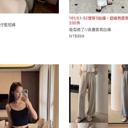
161/51-52實穿S拍攝。超級熱
200件
牛仔藍短褲
版型絕了//高腰直筒白褲
899