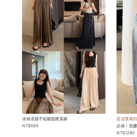
冰絲涼感不貼腿超推寬褲
這沒買真
699
必收！低
1280