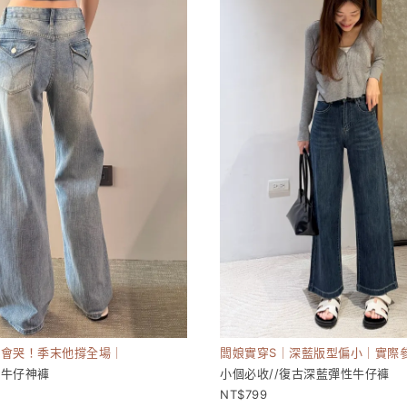
的會哭！季末他撐全場｜
闆娘實穿S｜深藍版型偏小｜實際
腰牛仔神褲
小個必收//復古深藍彈性牛仔褲
799