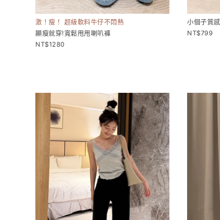
激！瘦！ 超級軟料牛仔不悶熱
小個子質
顯瘦就穿!寬鬆甩甩喇叭褲
799
1280