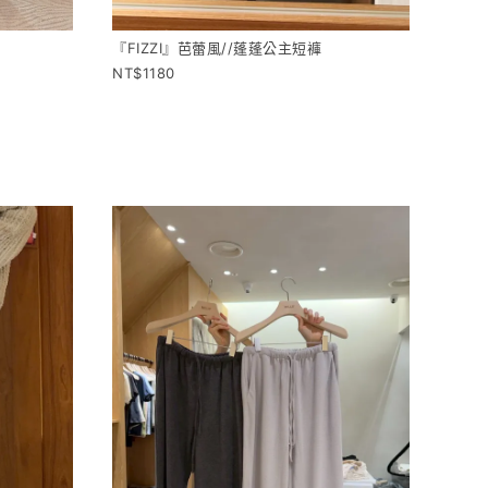
『FIZZI』芭蕾風//蓬蓬公主短褲
1180