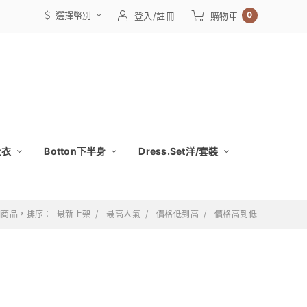
選擇幣別
0
登入/註冊
購物車
上衣
Botton下半身
Dress.Set洋/套裝
 個商品，排序：
最新上架
最高人氣
價格低到高
價格高到低