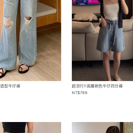
破造型牛仔褲
超流行!!高腰刷色牛仔四分褲
799