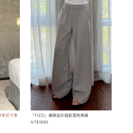
參考尺寸表
『FIZZI』褲頭設計鈕釦落地棉褲
1680