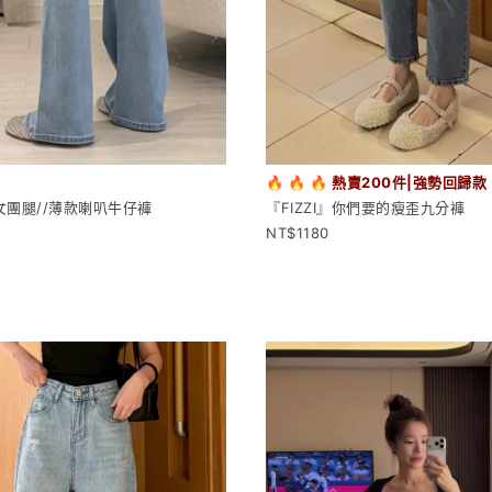
🔥
🔥
🔥
熱賣200件|強勢回歸款
』女團腿//薄款喇叭牛仔褲
『FIZZI』你們要的瘦歪九分褲
1180