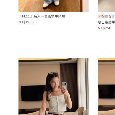
『FIZZI』每人一條落地牛仔褲
闆娘實穿S
1280
夏日高腰
750