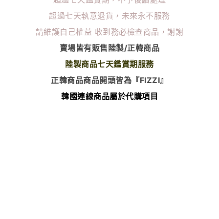
超過七天執意退貨，未來永不服務
請維護自己權益
收到務必檢查商品，謝謝
賣場皆有販售陸製/正韓商品
陸製商品七天鑑賞期服務
正韓商品商品開頭皆為『FIZZI』
韓國連線商品屬於代購項目
除了瑕疵以外 無任何退換貨服務
⭐️韓國連線商品下單後無法更改尺寸顏色⭐️