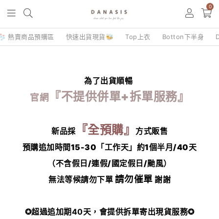
0
🧦 熱賣商品預購區
快速出貨現貨🐝
Top上衣
Botton下半身
為了出貨順暢
『不提供併單+拆單服務』
官網
『全預購』
新品採
方式販售
預購追加時間15-30「工作天」約1個半月/40天
（不含假日/連假/國定假日/颱風）
請勿催單
無法等候請勿下單
謝謝
✪超過追加期40天，會提供拆單寄出現貨服務✪