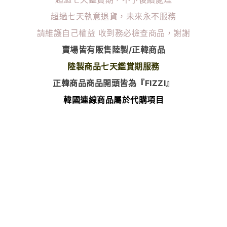
超過七天執意退貨，未來永不服務
請維護自己權益
收到務必檢查商品，謝謝
賣場皆有販售陸製/正韓商品
陸製商品七天鑑賞期服務
正韓商品商品開頭皆為『FIZZI』
韓國連線商品屬於代購項目
除了瑕疵以外 無任何退換貨服務
⭐️韓國連線商品下單後無法更改尺寸顏色⭐️