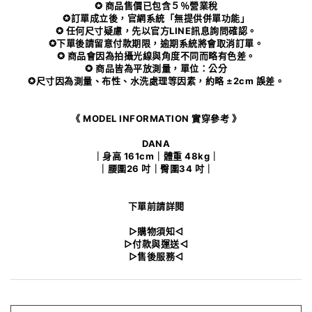
✪ 商品售價已包含５％營業稅
✪訂單成立後，官網系統「無提供併單功能」
✪ 任何尺寸疑慮，先以官方LINE訊息詢問確認。
✪下單後請留意付款期限，逾期系統將會取消訂單。
✪ 商品會因為拍攝光線與角度不同而略有色差。
✪ 商品皆為平放測量，單位：公分
✪尺寸因為測量、布性、水洗處理等因素，約略 ±2cm 誤差。
《 MODEL INFORMATION 實穿參考 》
DANA
｜身高 161cm｜體重 48kg｜
｜腰圍26 吋｜臀圍34 吋｜
下單前請詳閱
▻購物須知◅
▻付款與運送◅
▻售後服務◅