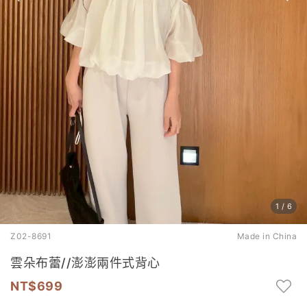
1
/
6
Z02-8691
Made in China
雲朵布蕾//澎澎兩件式背心
699