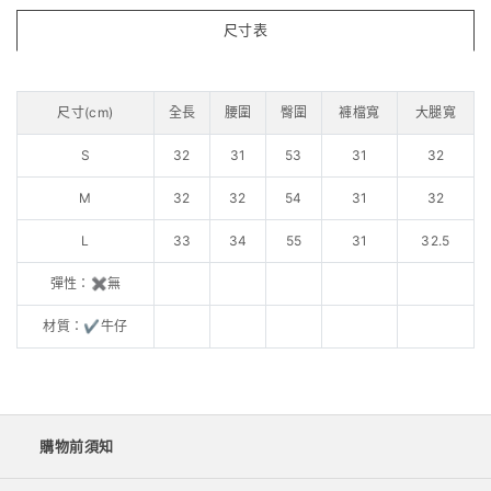
尺寸表
尺寸(cm)
全長
腰圍
臀圍
褲檔寬
大腿寬
S
32
31
53
31
32
M
32
32
54
31
32
L
33
34
55
31
32.5
彈性：✖️無
材質：✔️牛仔
購物前須知