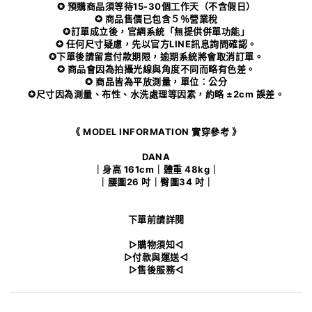
✪ 預購商品須等待15-30個工作天（不含假日）
✪ 商品售價已包含５％營業稅
✪訂單成立後，官網系統「無提供併單功能」
✪ 任何尺寸疑慮，先以官方LINE訊息詢問確認。
✪下單後請留意付款期限，逾期系統將會取消訂單。
✪ 商品會因為拍攝光線與角度不同而略有色差。
✪ 商品皆為平放測量，單位：公分
✪尺寸因為測量、布性、水洗處理等因素，約略 ±2cm 誤差。
《 MODEL INFORMATION 實穿參考 》
DANA
｜身高 161cm｜體重 48kg｜
｜腰圍26 吋｜臀圍34 吋｜
下單前請詳閱
▻購物須知◅
▻付款與運送◅
▻售後服務◅