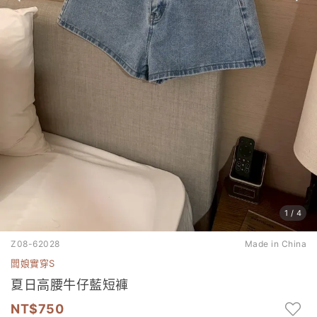
1
/
4
Z08-62028
Made in China
闆娘實穿S
夏日高腰牛仔藍短褲
750