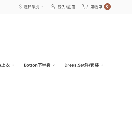
選擇幣別
0
登入/註冊
購物車
op上衣
Botton下半身
Dress.Set洋/套裝