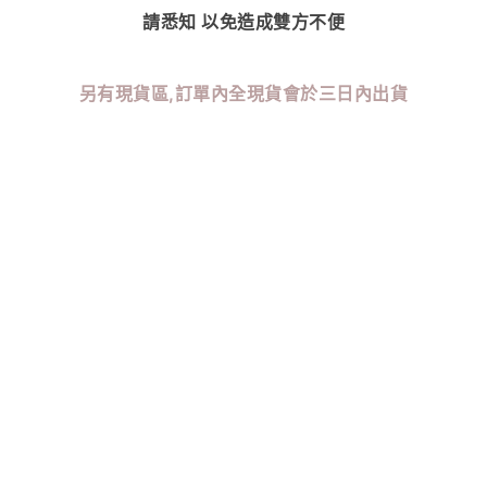
請悉知 以免造成雙方不便
另有現貨區,訂單內全現貨會於三日內出貨
根據消費者保護法
若有需要退貨.瑕疵 請於七日鑑賞期內至官方line提出
超過七天鑑賞期，不予後續處理
超過七天執意退貨，未來永不服務
請維護自己權益
收到務必檢查商品，謝謝
賣場皆有販售陸製/正韓商品
陸製商品七天鑑賞期服務
正韓商品商品開頭皆為『FIZZI』