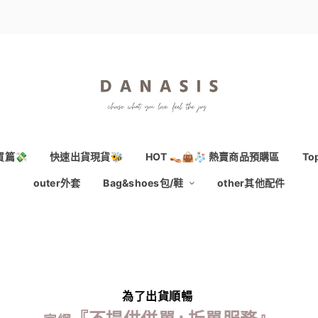
買篇💸
快速出貨現貨🐝
HOT 👡👜🧦 熱賣商品預購區
T
outer外套
Bag&shoes包/鞋
other其他配件
為了出貨順暢