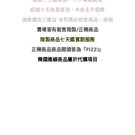
超過七天執意退貨，未來永不服務
請維護自己權益
收到務必檢查商品，謝謝
賣場皆有販售陸製/正韓商品
陸製商品七天鑑賞期服務
正韓商品商品開頭皆為『FIZZI』
韓國連線商品屬於代購項目
除了瑕疵以外 無任何退換貨服務
⭐️韓國連線商品下單後無法更改尺寸顏色⭐️