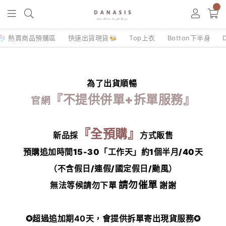
0
🧦 熱賣商品預購區
快速出貨現貨🐝
Top上衣
Botton下半身
為了出貨順暢
『不提供併單+拆單服務』
官網
『全預購』
新品採
方式販售
預購追加時間15-30「工作天」約1個半月/40天
（不含假日/連假/國定假日/颱風）
請勿催單
無法等候請勿下單
謝謝
✪超過追加期40天，會提供拆單寄出現貨服務✪