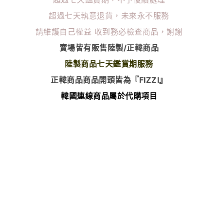
超過七天執意退貨，未來永不服務
請維護自己權益
收到務必檢查商品，謝謝
賣場皆有販售陸製/正韓商品
陸製商品七天鑑賞期服務
正韓商品商品開頭皆為『FIZZI』
韓國連線商品屬於代購項目
除了瑕疵以外 無任何退換貨服務
⭐️韓國連線商品下單後無法更改尺寸顏色⭐️