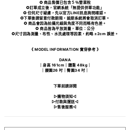
✪ 商品售價已包含５％營業稅
✪訂單成立後，官網系統「無提供併單功能」
✪ 任何尺寸疑慮，先以官方LINE訊息詢問確認。
✪下單後請留意付款期限，逾期系統將會取消訂單。
✪ 商品會因為拍攝光線與角度不同而略有色差。
✪ 商品皆為平放測量，單位：公分
✪尺寸因為測量、布性、水洗處理等因素，約略 ±2cm 誤差。
《 MODEL INFORMATION 實穿參考 》
DANA
｜身高 161cm｜體重 48kg｜
｜腰圍26 吋｜臀圍34 吋｜
下單前請詳閱
▻購物須知◅
▻付款與運送◅
▻售後服務◅