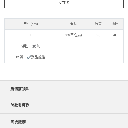
尺寸表
尺寸(cm)
全長
肩寬
胸圍
F
68(不含肩)
23
40
彈性：✖️無
材質：✔️聚酯纖維
購物前須知
付款與運送
售後服務