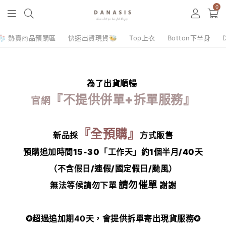
0
🧦 熱賣商品預購區
快速出貨現貨🐝
Top上衣
Botton下半身
為了出貨順暢
『不提供併單+拆單服務』
官網
『全預購』
新品採
方式販售
預購追加時間15-30「工作天」約1個半月/40天
（不含假日/連假/國定假日/颱風）
請勿催單
無法等候請勿下單
謝謝
✪超過追加期40天，會提供拆單寄出現貨服務✪