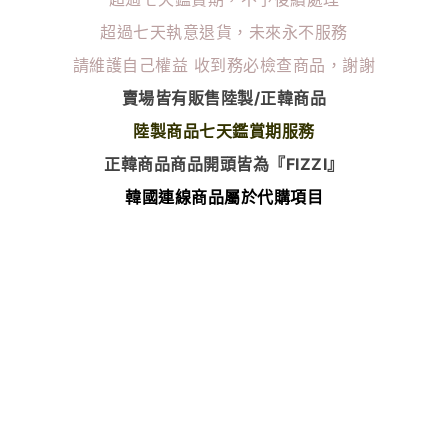
超過七天執意退貨，未來永不服務
請維護自己權益
收到務必檢查商品，謝謝
賣場皆有販售陸製/正韓商品
陸製商品七天鑑賞期服務
正韓商品商品開頭皆為『FIZZI』
韓國連線商品屬於代購項目
除了瑕疵以外 無任何退換貨服務
⭐️韓國連線商品下單後無法更改尺寸顏色⭐️