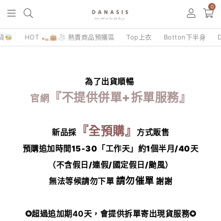
0
貨🐝
HOT 👡👜🧦 熱賣商品預購區
Top上衣
Botton下半身
為了出貨順暢
『不提供併單+拆單服務』
官網
『全預購』
新品採
方式販售
預購追加時間15-30「工作天」約1個半月/40天
（不含假日/連假/國定假日/颱風）
請勿催單
無法等候請勿下單
謝謝
✪超過追加期40天，會提供拆單寄出現貨服務✪