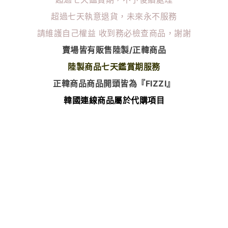
超過七天執意退貨，未來永不服務
請維護自己權益
收到務必檢查商品，謝謝
賣場皆有販售陸製/正韓商品
陸製商品七天鑑賞期服務
正韓商品商品開頭皆為『FIZZI』
韓國連線商品屬於代購項目
除了瑕疵以外 無任何退換貨服務
⭐️韓國連線商品下單後無法更改尺寸顏色⭐️